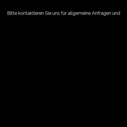
Bitte kontaktieren Sie uns für allgemeine Anfragen und
Reservationen ab 10 Personen per Email unter
sapperlot@tellplatz3.ch
.
Reservationen bis 10 Personen nehmen wir gerne über
folgenden Link „
Tisch reservieren
“ entgegen.
Catering & Anlässe
Machen Sie Ihre Gäste glücklich!
Wir bringen «Spezereien & Frohkost» zu Ihnen, Ihrem
Anlass und Ihren Gästen! Oder reservieren Sie das